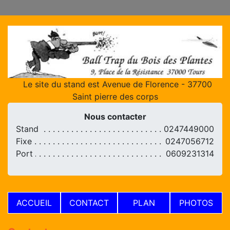
Le site du stand est Avenue de Florence - 37700
Saint pierre des corps
Nous contacter
Stand
0247449000
Fixe
0247056712
Port
0609231314
ACCUEIL
CONTACT
PLAN
PHOTOS