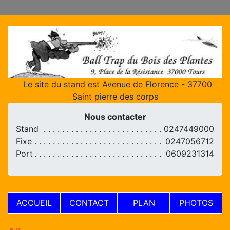
Le site du stand est Avenue de Florence - 37700
Saint pierre des corps
Nous contacter
Stand
0247449000
Fixe
0247056712
Port
0609231314
ACCUEIL
CONTACT
PLAN
PHOTOS